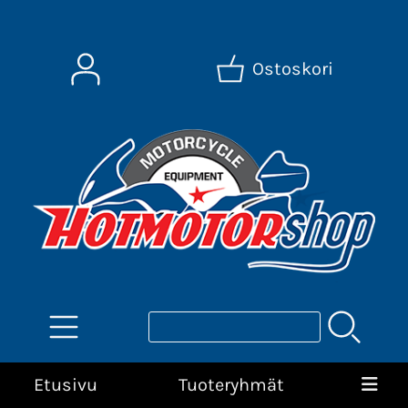
Ostoskori
Etusivu
Tuoteryhmät