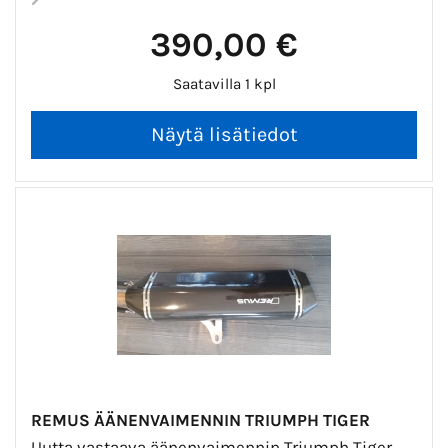
390,00 €
Saatavilla 1 kpl
REMUS ÄÄNENVAIMENNIN TRIUMPH TIGER
Uutta vastaava äänenvaimennin Triumph Tiger