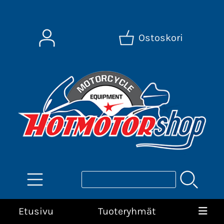
Ostoskori
Etusivu
Tuoteryhmät