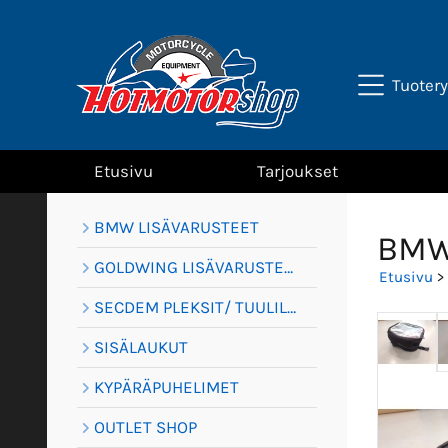
Tuoter
Etusivu
Tarjoukset
BMW LISÄVARUSTEET
BMW
GOLDWING LISÄVARUSTEET
Etusivu
>
SECDEM PLEKSIT/ TUULILASIT
SISÄLAUKUT
KYPÄRÄPUHELIMET
OUTLET SHOP