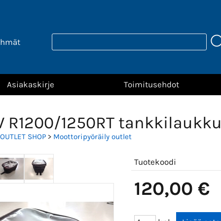
yhmät
Asiakaskirje
Toimitusehdot
 R1200/1250RT tankkilaukk
OUTLET SHOP
>
Moottoripyöräily outlet
Tuotekoodi
120,00 €