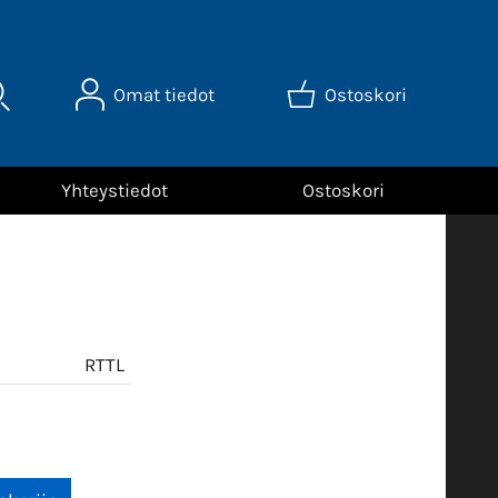
Omat tiedot
Ostoskori
Yhteystiedot
Ostoskori
u
RTTL