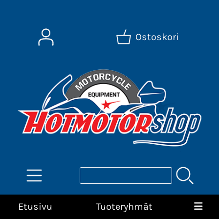
Ostoskori
Etusivu
Tuoteryhmät