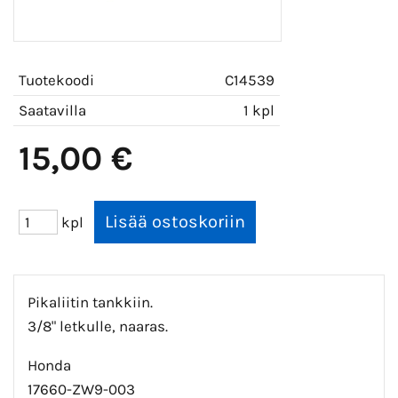
Tuotekoodi
C14539
Saatavilla
1 kpl
15,00 €
kpl
Pikaliitin tankkiin.
3/8" letkulle, naaras.
Honda
17660-ZW9-003