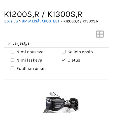
K1200S,R / K1300S,R
Etusivu
>
BMW LISÄVARUSTEET
> K1200S,R / K1300S,R
Järjestys
Nimi nouseva
Kallein ensin
Nimi laskeva
Oletus
Edullisin ensin