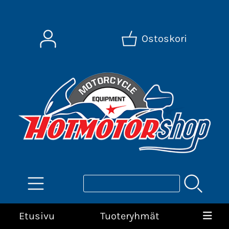
Ostoskori
Etusivu
Tuoteryhmät