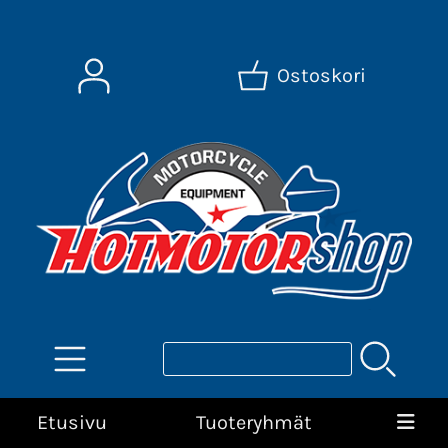
Ostoskori
Etusivu
Tuoteryhmät