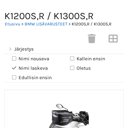
K1200S,R / K1300S,R
Etusivu
>
BMW LISÄVARUSTEET
> K1200S,R / K1300S,R
Järjestys
Nimi nouseva
Kallein ensin
Nimi laskeva
Oletus
Edullisin ensin