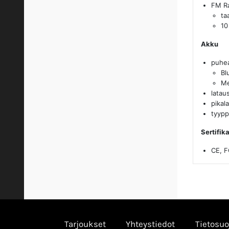
FM Ra
ta
10
Akku
puhea
Bl
Me
latau
pikal
tyypp
Sertifika
CE, F
Tarjoukset
Yhteystiedot
Tietosuo