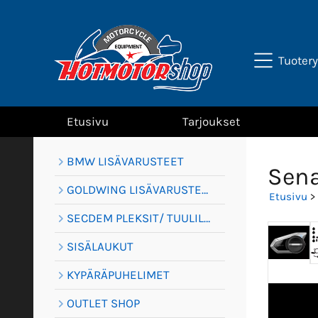
Tuoter
Etusivu
Tarjoukset
BMW LISÄVARUSTEET
Sena
GOLDWING LISÄVARUSTEET
Etusivu
>
SECDEM PLEKSIT/ TUULILASIT
SISÄLAUKUT
KYPÄRÄPUHELIMET
OUTLET SHOP