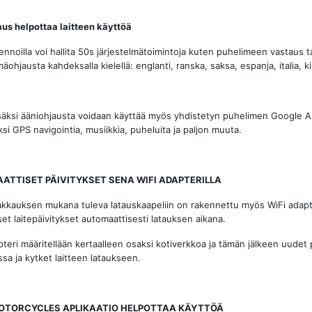
us helpottaa laitteen käyttöä
nnoilla voi hallita 50s järjestelmätoimintoja kuten puhelimeen vastaus
mäohjausta kahdeksalla kielellä: englanti, ranska, saksa, espanja, italia, ki
säksi ääniohjausta voidaan käyttää myös yhdistetyn puhelimen Google Assi
si GPS navigointia, musiikkia, puheluita ja paljon muuta.
ATTISET PÄIVITYKSET SENA WIFI ADAPTERILLA
kkauksen mukana tuleva latauskaapeliin on rakennettu myös WiFi adapt
set laitepäivitykset automaattisesti latauksen aikana.
pteri määritellään kertaalleen osaksi kotiverkkoa ja tämän jälkeen uudet 
sa ja kytket laitteen lataukseen.
OTORCYCLES APLIKAATIO HELPOTTAA KÄYTTÖÄ