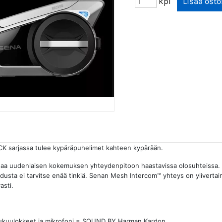
kpl
 sarjassa tulee kypäräpuhelimet kahteen kypärään.
oaa uudenlaisen kokemuksen yhteydenpitoon haastavissa olosuhteissa. 
dusta ei tarvitse enää tinkiä. Senan Mesh Intercom™ yhteys on ylivertaine
asti.
uulokkeet ja mikrofoni = SOUND BY Harman Kardon