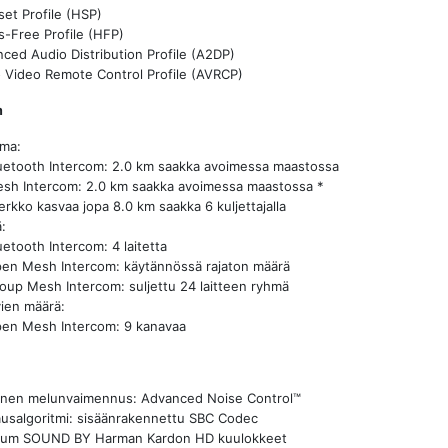
et Profile (HSP)
-Free Profile (HFP)
ced Audio Distribution Profile (A2DP)
 Video Remote Control Profile (AVRCP)
m
ma:
uetooth Intercom: 2.0 km saakka avoimessa maastossa
sh Intercom: 2.0 km saakka avoimessa maastossa *
erkko kasvaa jopa 8.0 km saakka 6 kuljettajalla
:
uetooth Intercom: 4 laitetta
en Mesh Intercom: käytännössä rajaton määrä
oup Mesh Intercom: suljettu 24 laitteen ryhmä
ien määrä:
en Mesh Intercom: 9 kanavaa
vinen melunvaimennus: Advanced Noise Control™
usalgoritmi: sisäänrakennettu SBC Codec
ium SOUND BY Harman Kardon HD kuulokkeet