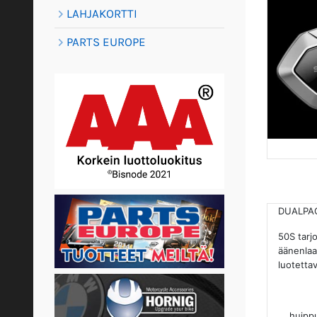
LAHJAKORTTI
PARTS EUROPE
DUALPACK
50S tarj
äänenlaa
luotettav
huippuk