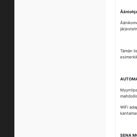
Ääniohja
Äänikome
järjestel
Tämän li
esimerkik
AUTOMA
Myyntipa
mahdolli
WiFi ada
kantamas
SENA M