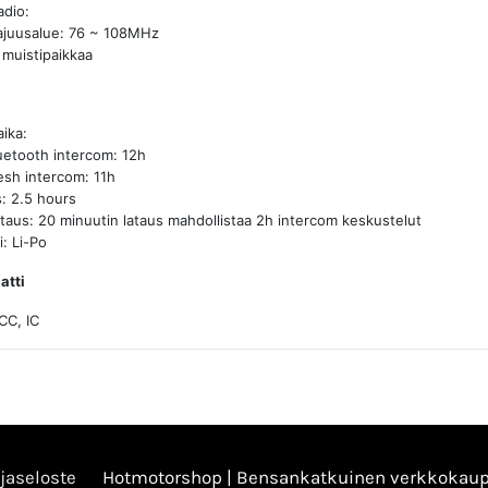
dio:
ajuusalue: 76 ~ 108MHz
 muistipaikkaa
ika:
uetooth intercom: 12h
sh intercom: 11h
s: 2.5 hours
ataus: 20 minuutin lataus mahdollistaa 2h intercom keskustelut
i: Li-Po
atti
CC, IC
jaseloste
Hotmotorshop | Bensankatkuinen verkkokau