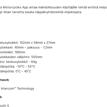
a Motorcycles App antaa mahdollisuuden käyttäjälle tehdä entistä help
yt ilman tarvetta tavata näppäinyhdistelmiä ohjekirjasta.
:
skusyksikkö: 102mm x 56mm x 27mm
ulokkeet: 40mm – paksuus - 7.2mm
omimikki: 190mm
ulokkeiden välijohto: 555mm
ino: keskusyksikkö - 64g
ölämpötila: -10°C - 55°C
slämpötila: 0˚C – 45˚C
twork
 Intercom™ Technology
th
ooth 5