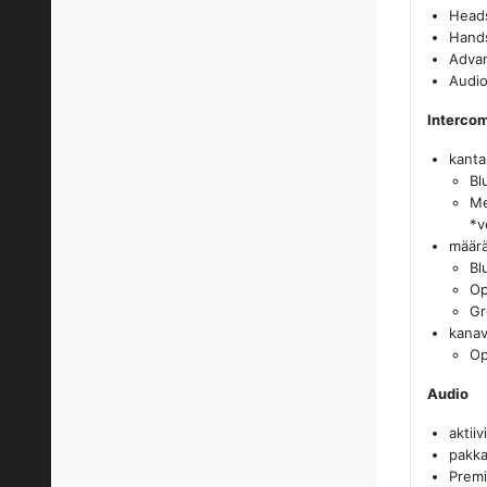
Heads
Hands
Advan
Audio
Interco
kanta
Bl
Me
*v
määrä
Bl
Op
Gr
kanav
Op
Audio
aktii
pakka
Prem