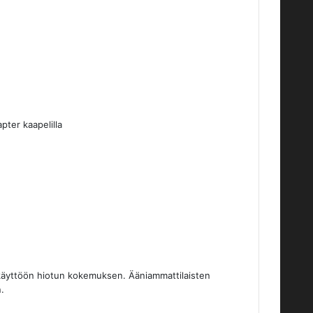
ter kaapelilla
äkäyttöön hiotun kokemuksen. Ääniammattilaisten
.