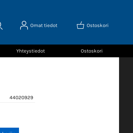
Omat tiedot
Ostoskori
Yhteystiedot
Ostoskori
44020929