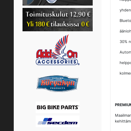
yhden na
Blueto
ääniohja
30% nop
Automaat
helppokä
kolmen
PREMIUM
Maailman
kehittäm