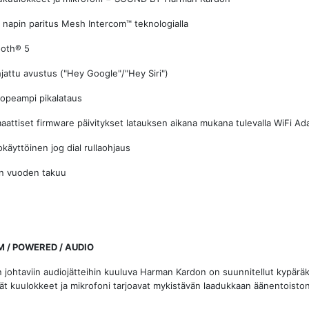
pin paritus Mesh Intercom™ teknologialla
oth® 5
ttu avustus ("Hey Google"/"Hey Siri")
eampi pikalataus
tiset firmware päivitykset latauksen aikana mukana tulevalla WiFi Adap
yttöinen jog dial rullaohjaus
 vuoden takuu
 / POWERED / AUDIO
 johtaviin audiojätteihin kuuluva Harman Kardon on suunnitellut kypär
ät kuulokkeet ja mikrofoni tarjoavat mykistävän laadukkaan äänentoiston