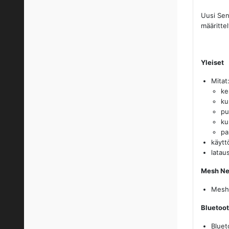
Uusi Sen
määrittel
Yleiset
Mitat
ke
ku
pu
ku
pa
käytt
latau
Mesh Ne
Mesh
Bluetoo
Bluet