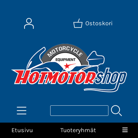
Ostoskori
Etusivu
Tuoteryhmät