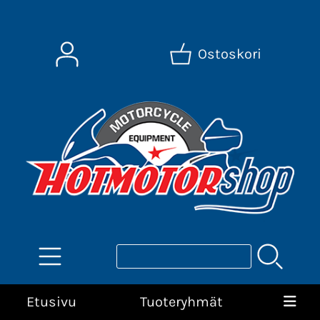
Ostoskori
Etusivu
Tuoteryhmät