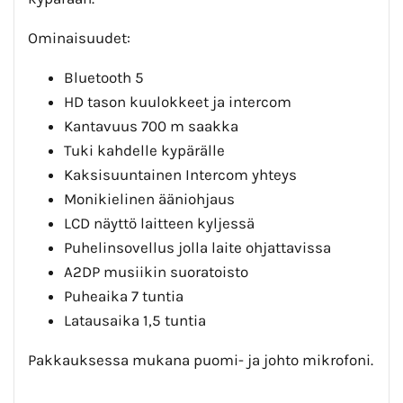
Ominaisuudet:
Bluetooth 5
HD tason kuulokkeet ja intercom
Kantavuus 700 m saakka
Tuki kahdelle kypärälle
Kaksisuuntainen Intercom yhteys
Monikielinen ääniohjaus
LCD näyttö laitteen kyljessä
Puhelinsovellus jolla laite ohjattavissa
A2DP musiikin suoratoisto
Puheaika 7 tuntia
Latausaika 1,5 tuntia
Pakkauksessa mukana puomi- ja johto mikrofoni.