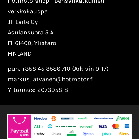
Hotmotorshop | Bensankatkuinen
verkkokauppa
JT-Laite Oy
Asulansuora 5 A
FI-61400, Ylistaro
FINLAND
puh. +358 45 8586 710 (Arkisin 9-17)
markus.latvanen@hotmotor.fi
Y-tunnus: 2073058-8