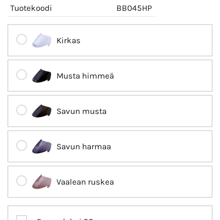
Tuotekoodi
BB045HP
Kirkas
Musta himmeä
Savun musta
Savun harmaa
Vaalean ruskea