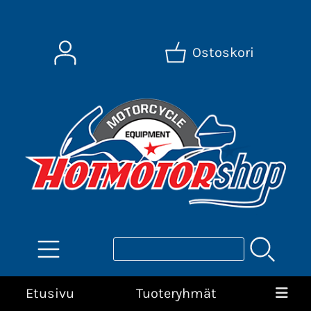
Ostoskori
Etusivu
Tuoteryhmät