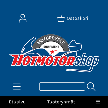
Ostoskori
Etusivu
Tuoteryhmät