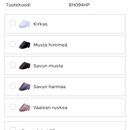
Tuotekoodi
BH094HP
Kirkas
Musta himmeä
Savun musta
Savun harmaa
Vaalean ruskea