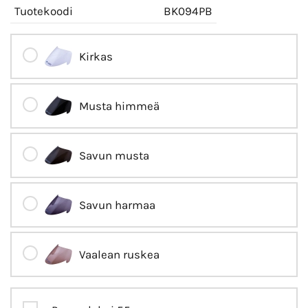
Tuotekoodi
BK094PB
Kirkas
Musta himmeä
Savun musta
Savun harmaa
Vaalean ruskea