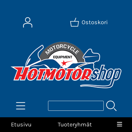
Ostoskori
Etusivu
Tuoteryhmät