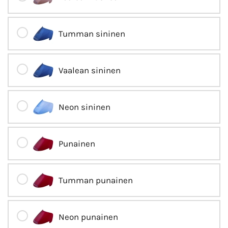
Tumman sininen
Vaalean sininen
Neon sininen
Punainen
Tumman punainen
Neon punainen