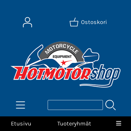
Ostoskori
Etusivu
Tuoteryhmät