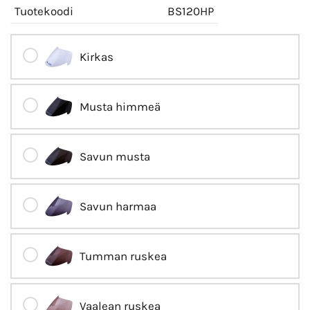
Tuotekoodi
BS120HP
Kirkas
Musta himmeä
Savun musta
Savun harmaa
Tumman ruskea
Vaalean ruskea