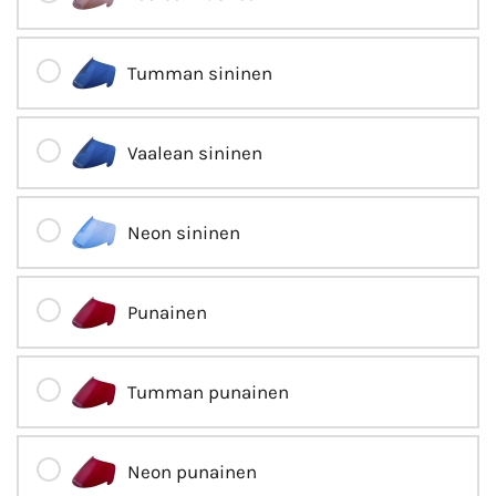
Tumman sininen
Vaalean sininen
Neon sininen
Punainen
Tumman punainen
Neon punainen