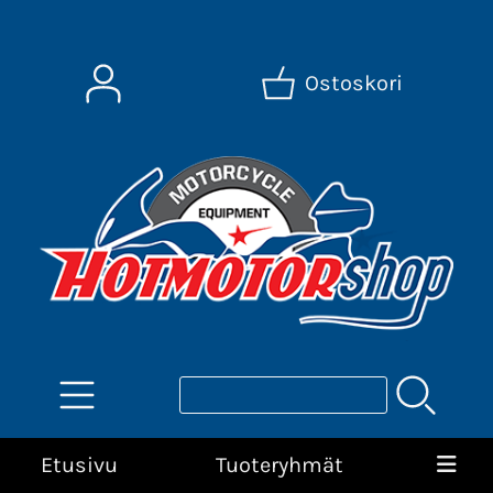
Ostoskori
Etusivu
Tuoteryhmät