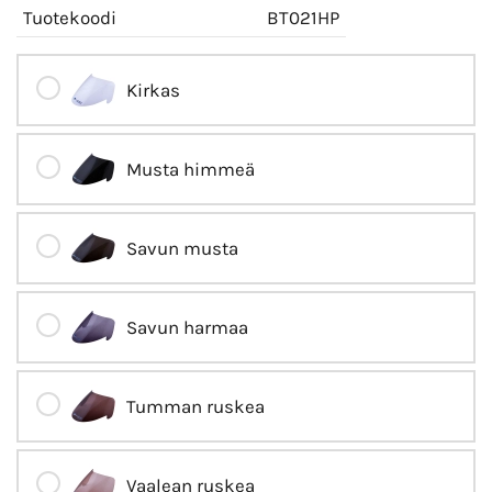
Tuotekoodi
BT021HP
Kirkas
Musta himmeä
Savun musta
Savun harmaa
Tumman ruskea
Vaalean ruskea