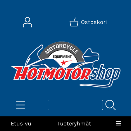
Ostoskori
Etusivu
Tuoteryhmät