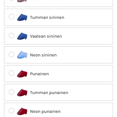
Tumman sininen
Vaalean sininen
Neon sininen
Punainen
Tumman punainen
Neon punainen