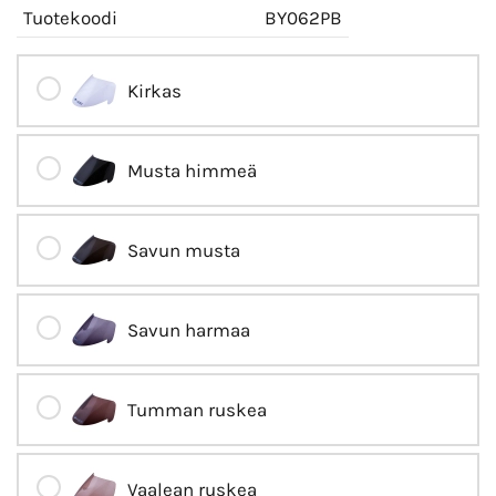
Tuotekoodi
BY062PB
Kirkas
Musta himmeä
Savun musta
Savun harmaa
Tumman ruskea
Vaalean ruskea